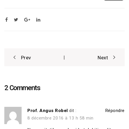
Post
|
Prev
Next
navigation
2 Comments
Prof. Angus Robel
dit :
Répondre
8 décembre 2016 à 13 h 58 min