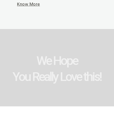
Know More
We Hope
You Really Love this!